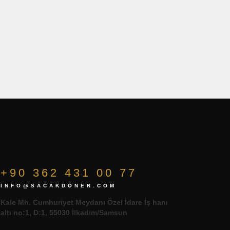
+90 362 431 00 77
INFO@SACAKDONER.COM
Kale Mh. Cumhuriyet Meydanı Özel İdare İş hanı
altı no:1, D:1, 55030 İlkadım/Samsun