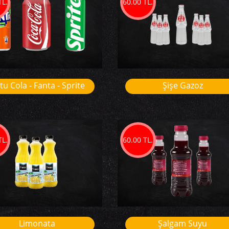
TL.
60.00 TL.
tu Cola - Fanta - Sprite
Şişe Gazoz
TL.
60.00 TL.
Limonata
Şalgam Suyu