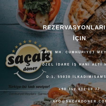
REZERVASYONLARI
İÇIN
KALE MH. CUMHURIYET ME
ÖZEL İDARE İŞ HANI ALTI 
D:1, 55030 İLKADIM/SAM
+90 362 431 00 77
INFO@SACAKDONER.CO