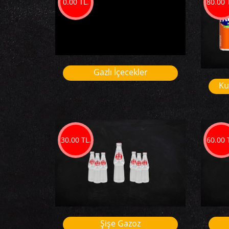
0.00 TL.
80.00 
Gazlı İçecekler
Ku
30.00 TL.
60.00 
Şişe Gazoz