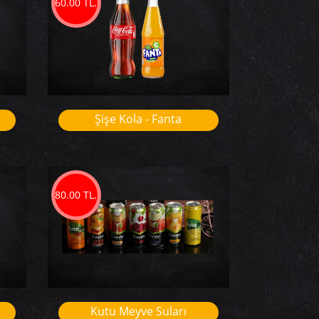
60.00 TL.
Şişe Kola - Fanta
80.00 TL.
Kutu Meyve Suları