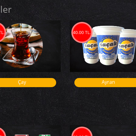
ler
TL.
40.00 TL.
Çay
Ayran