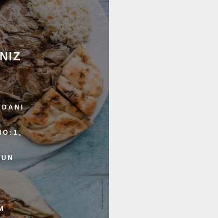
NIZ
YDANI
NO:1,
SUN
M