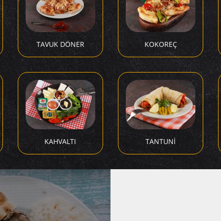
TAVUK DÖNER
KOKOREÇ
KAHVALTI
TANTUNİ