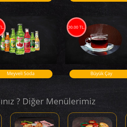
TL.
30.00 TL.
Meyveli Soda
Büyük Çay
ınız ? Diğer Menülerimiz