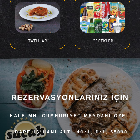
TATLILAR
İÇECEKLER
REZERVASYONLARINIZ İÇIN
KALE MH. CUMHURIYET MEYDANI ÖZEL
İDARE İŞ HANI ALTI NO:1, D:1, 55030