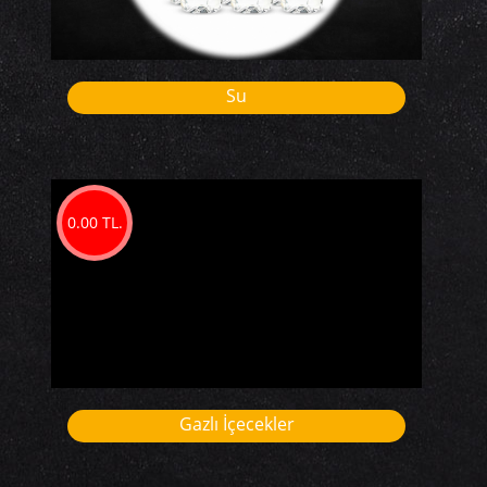
Su
0.00 TL.
Gazlı İçecekler