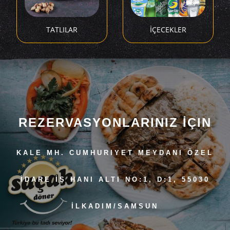
TATLILAR
İÇECEKLER
REZERVASYONLARINIZ İÇIN
KALE MH. CUMHURIYET MEYDANI ÖZEL
İDARE İŞ HANI ALTI NO:1, D:1, 55030
İLKADIM/SAMSUN