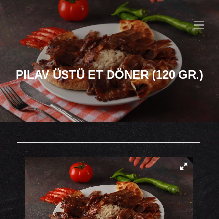
MENU
PILAV ÜSTÜ ET DÖNER (120 GR.)