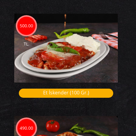
500.00
TL.
Et İskender (100 Gr.)
490.00