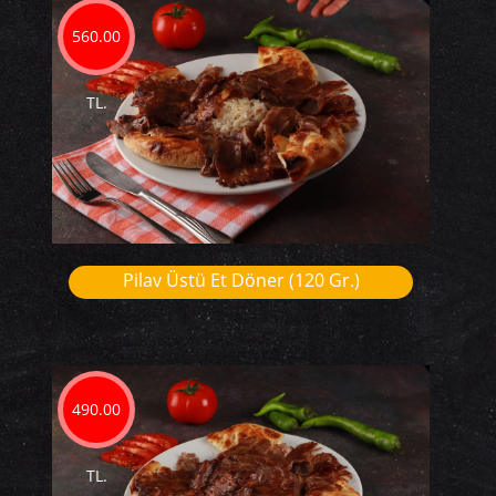
560.00
TL.
Pilav Üstü Et Döner (120 Gr.)
490.00
TL.