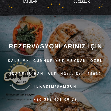
TATLILAR
İÇECEKLER
REZERVASYONLARINIZ İÇIN
KALE MH. CUMHURIYET MEYDANI ÖZEL
İDARE İŞ HANI ALTI NO:1, D:1, 55030
İLKADIM/SAMSUN
+90 362 431 00 77