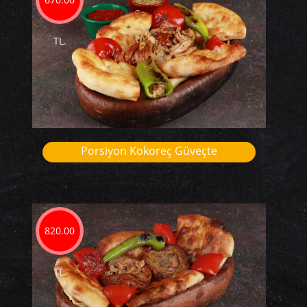
TL.
Porsiyon Kokoreç Güveçte
820.00
TL.