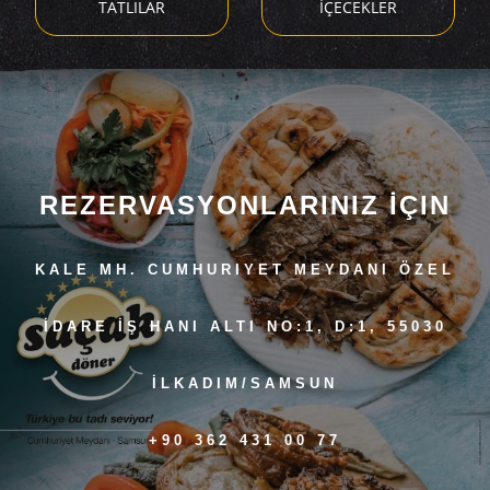
TATLILAR
İÇECEKLER
REZERVASYONLARINIZ İÇIN
KALE MH. CUMHURIYET MEYDANI ÖZEL
İDARE İŞ HANI ALTI NO:1, D:1, 55030
İLKADIM/SAMSUN
+90 362 431 00 77