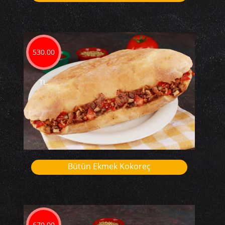
530.00
TL.
Bütün Ekmek Kokoreç
670.00