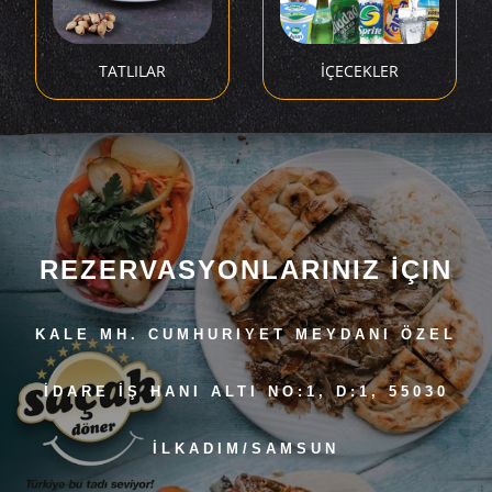
TATLILAR
İÇECEKLER
REZERVASYONLARINIZ İÇIN
KALE MH. CUMHURIYET MEYDANI ÖZEL
İDARE İŞ HANI ALTI NO:1, D:1, 55030
İLKADIM/SAMSUN