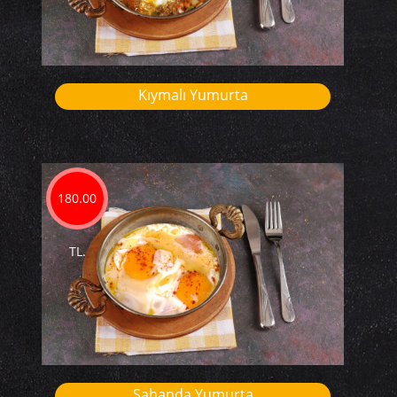
Kıymalı Yumurta
180.00
TL.
Sahanda Yumurta