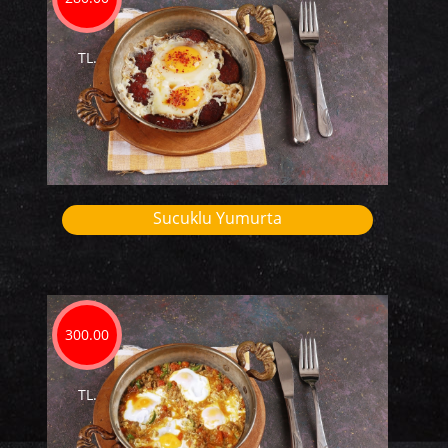
TL.
Sucuklu Yumurta
300.00
TL.